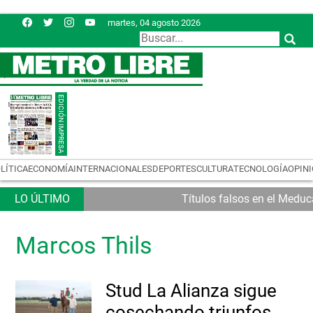
martes, 04 agosto 2026
LÍTICA
ECONOMÍA
INTERNACIONALES
DEPORTES
CULTURA
TECNOLOGÍA
OPIN
Títulos falsos en el Meduc
Marcos Thils
Stud La Alianza sigue
cosechando triunfos