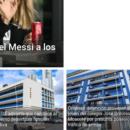
el Messi a los
Ordenan detención provisional
DE advierte que cambios al
joven del colegio José Dolores
ento desvirtúan función
Moscote por presunta posesió
tiva
tráfico de armas