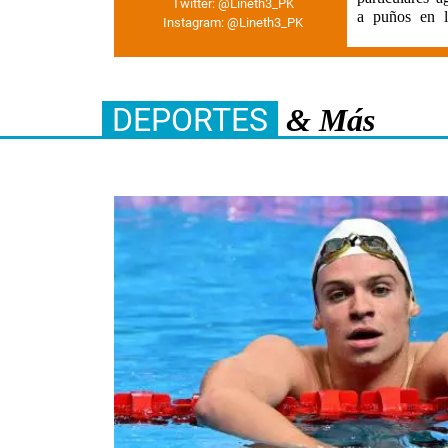
Twitter:
@Lineth3_PK
a puños en l
Instagram:
@Lineth3_PK
DEPORTES
& Más