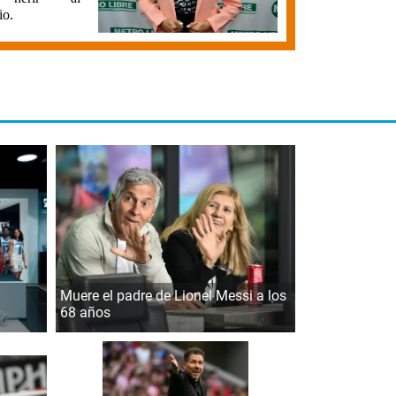
io.
Muere el padre de Lionel Messi a los
68 años