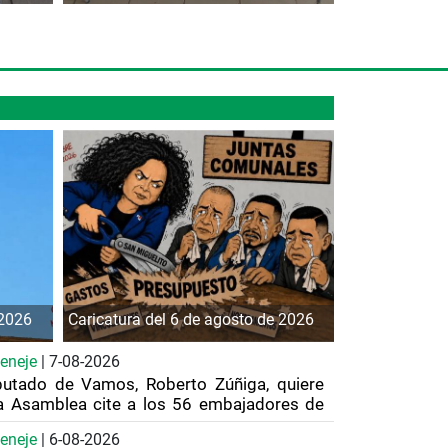
 2026
Caricatura del 6 de agosto de 2026
eneje
| 7-08-2026
putado de Vamos, Roberto Zúñiga, quiere
a Asamblea cite a los 56 embajadores de
á de forma virtual para que informen de
eneje
| 6-08-2026
abajo y den un reporte financiero. ¿Les