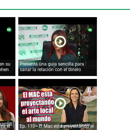
en su
Presenta una guía sencilla para
ohen
sanar la relación con el dinero
aza el
Ep. 110 - El Mac está proyectando el