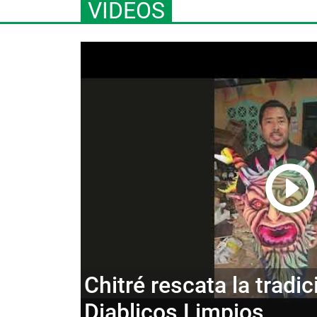
VIDEOS
Chitré rescata la tradi
Diablicos Limpios