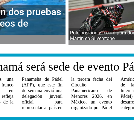
en dos pruebas
eos de
Pole position y récord para Jo
Martín en Silverstone
namá será sede de evento Pá
s una
 Pádel
cha del
iembro
 franco
ste fin
ito
ración
to en
vió una
no de
nal de
refleja
uvenil
26, en
ra el
o de la
para
evento
de las
categor