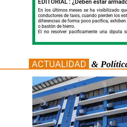
EDITORIAL : ¿Deben estar armad
carta en blanco. El plan es que el otro año
En los últimos meses se ha visibilizado q
se comience a trabajar en el texto.
conductores de taxis, cuando pierden los est
diferencias de forma poco pacífica, exhiben
o bastón de hierro.
El no resolver pacíficamente una diputa s
inclusive matar al que sería en ese mome
pregunta y no se puede evadir, es ¿por qu
armas blancas en los vehículos que 
consecuencias de mostrarlas, amenazar co
¿Cuándo se pasó, por la actitud de un grupo
.
ACTUALIDAD
& Polític