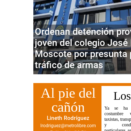
Ordenan detención prov
joven del colegio José
Moscote por presunta 
tráfico de armas
Al pie del
Los
cañón
Ya se ha v
por cual
costumbre 
desacuerdo: 
Lineth Rodríguez
taxistas, transp
uno rebasó al 
y conduc
forma abru
lrodriguez@metrolibre.com
particulares a
simplemen