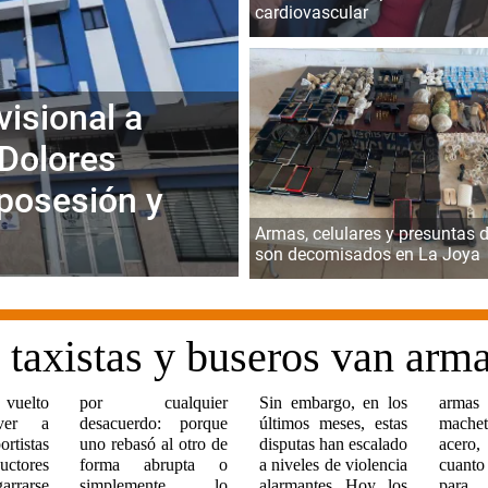
cardiovascular
isional a
 Dolores
posesión y
Armas, celulares y presuntas 
son decomisados en La Joya
 taxistas y buseros van arm
uelto
quier
Sin embargo, en los
armas de fuego,
ver a
porque
últimos meses, estas
machetes, varillas de
ortistas
otro de
disputas han escalado
acero, bates, palos y
tores
pta o
a niveles de violencia
cuanto artefacto sirva
garrarse
te lo
alarmantes. Hoy, los
para herir al