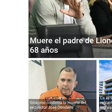
Muere el padre de Lion
68 años
La APE
Sinaproc confirma la muerte del
reglam
exdirector José Donderis
legisla