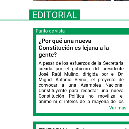
EDITORIAL
Punto de vista
¿Por qué una nueva
Constitución es lejana a la
gente?
A pesar de los esfuerzos de la Secretaría
creada por el gobierno del presidente
José Raúl Mulino, dirigida por el Dr.
Miguel Antonio Bernal, el proyecto de
convocar a una Asamblea Nacional
Constituyente para redactar una nueva
Constitución Política no moviliza el
ánimo ni el interés de la mayoría de los
ciudadanos.
Ver más
El país está tan fraccionado en partidos
políticos, movimientos y grupos que el
esfuerzo de educar a través de la
alfabetización no se convierte en una