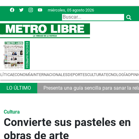
miércoles, 05 agosto 2026
LÍTICA
ECONOMÍA
INTERNACIONALES
DEPORTES
CULTURA
TECNOLOGÍA
OPIN
emas logísticos
Presenta una guía sencilla para sanar la rel
Cultura
Convierte sus pasteles en
obras de arte