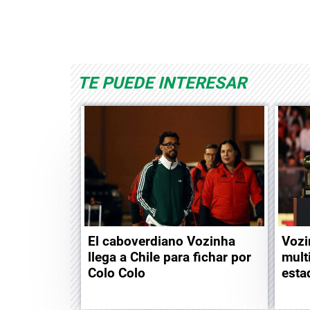
Space Playworld
Albrook Bowling
TE PUEDE INTERESAR
El caboverdiano Vozinha
Vozi
llega a Chile para fichar por
mult
Colo Colo
esta