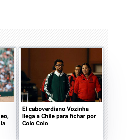
Space Playworld
Albrook Bowling
El caboverdiano Vozinha
heo,
llega a Chile para fichar por
 la
Colo Colo