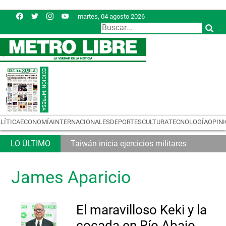
martes, 04 agosto 2026
LÍTICA
ECONOMÍA
INTERNACIONALES
DEPORTES
CULTURA
TECNOLOGÍA
OPIN
Taiwán inicia ejercicios militares
James Aparicio
El maravilloso Keki y la
cocada en Río Abajo