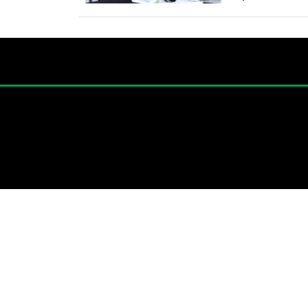
contó con la
superiores de 
Inspirados e
Instituto de E
conquistaron 
propuesta de 
figuraron las 