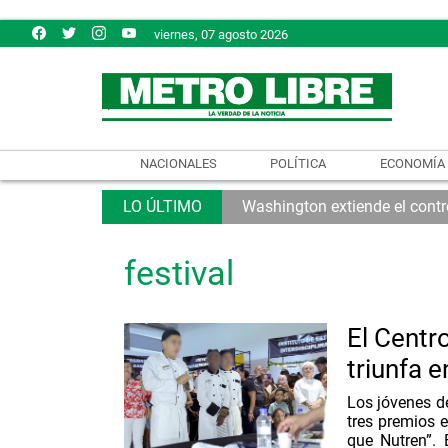
viernes, 07 agosto 2026
NACIONALES
POLÍTICA
ECONOMÍA
Washington extiende el contro
festival
El Centr
triunfa 
Los jóvenes d
tres premios 
que Nutren”. 