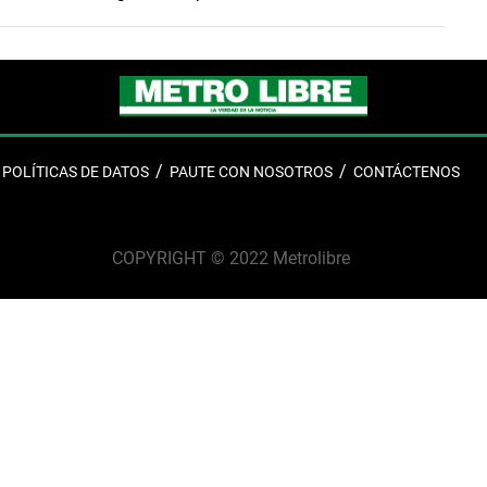
 participación de prestigiosas escuelas e institutos
cocina del país.
n la gastronomía de Estados Unidos, los jóvenes del
studios Interdisciplinarios (IEI) del Ministerio de Gobierno
el voto del público y del jurado calificador con una
maridaje internacional. Entre las creaciones premiadas
costillas de cerdo
...
POLÍTICAS DE DATOS
PAUTE CON NOSOTROS
CONTÁCTENOS
COPYRIGHT © 2022 Metrolibre