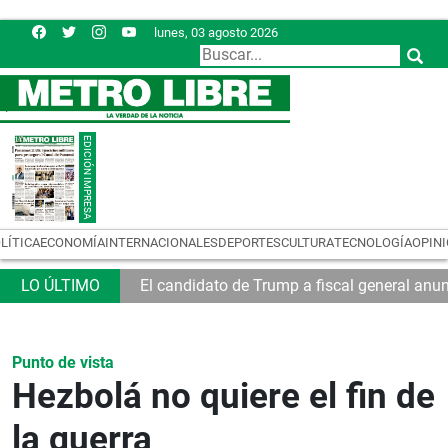
lunes, 03 agosto 2026
LÍTICA
ECONOMÍA
INTERNACIONALES
DEPORTES
CULTURA
TECNOLOGÍA
OPIN
a Mundial
El candidato de Trump a fiscal general anu
Punto de vista
Hezbolá no quiere el fin de
la guerra