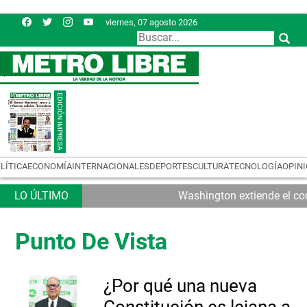
viernes, 07 agosto 2026
LÍTICA
ECONOMÍA
INTERNACIONALES
DEPORTES
CULTURA
TECNOLOGÍA
OPIN
Washington extiende el con
Punto De Vista
¿Por qué una nueva
Constitución es lejana a