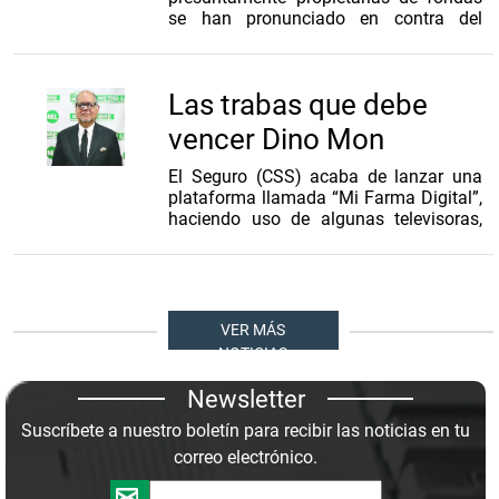
llega recortado. Una sociedad que no
se han pronunciado en contra del
respeta a sus viejos y no los protege,
descuento que la ley establece para los
está destinada al caos y al fracaso.
precios de una comida que pida un
Pobre gente que piensa lo contrario.
jubilado. Lo mismo ocurre con un grupo
Las trabas que debe
que ataca al jubilado que sigue
trabajando. La jubilación no es un
vencer Dino Mon
regalo y la pensión no es un sueldo, es
un ahorro. Muchos jubilados deben
El Seguro (CSS) acaba de lanzar una
trabajar para poder enfrentar sus
plataforma llamada “Mi Farma Digital”,
gastos mensuales y el descuento en los
haciendo uso de algunas televisoras,
restaurantes se declara en el momento
pero dejando fuera de su estrategia de
de pagar los impuestos. Lo que pasa es
divulgación a los diarios, emisoras,
que al dar el descuento tiene que
otras cadenas de TV, redes sociales y
entregar una factura fiscal, Hay que ser
contenidos. “Mi Farma Digital” es un
miserable para tratar a los
...
avance, pero el director de la CSS, Dino
VER MÁS
Mon, tiene otros asuntos que también
NOTICIAS
son urgentes: las fechas de las citas,
medicamentos que se recetan y no se
Newsletter
despachan. Igualmente, debe luchar
Suscríbete a nuestro boletín para recibir las noticias en tu
con la percepción del asegurado, que
Mon heredó, pero la cual debe cambiar.
correo electrónico.