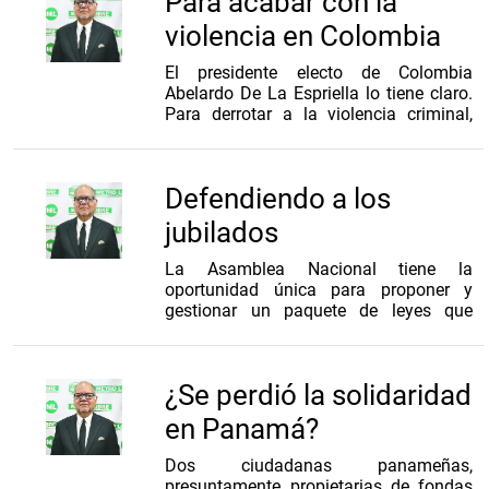
Para acabar con la
2021, 2025 y 2026 sobre la
de
...
presentación de títulos falsos para los
violencia en Colombia
concursos de nombramiento del
Ministerio de Educación. De la
El presidente electo de Colombia
confirmación de acceso (a lo que no
Abelardo De La Espriella lo tiene claro.
está vedado por ley), pasamos al
Para derrotar a la violencia criminal,
clásico peloteo (mareo se le dice en la
subversiva o política se tendrá que usar
calle) a la nueva excusa, “es una
todo el poder del Estado y sus
investigación reservada”. Cuando los
instituciones. Eso incluye a la justicia,
operadores de justicia intentan
Defendiendo a los
el ejército, la policía e inclusive, los
controlar la narrativa y levantan un
ciudadanos. Colombia ha sido
jubilados
muro, para tratar
...
desangrada por décadas. Primero fue
la Guerra de los Mil Días (1899-1902) y
La Asamblea Nacional tiene la
la que surgió de manera permanente
oportunidad única para proponer y
por el asesinato de Jorge Eliécer Gaitán
gestionar un paquete de leyes que
en 1948. Desde hace sesenta años las
permitan blindar los beneficios que
guerrillas, el paramilitarismo y el
reciben los jubilados y pensionados en
narcotráfico han manchado de sangre
forma de descuentos y para sentar las
a esta nación de gente buena y
¿Se perdió la solidaridad
bases jurídicas que permitan un acceso
trabajadora.
...
menos restrictivo a seguros de salud
en Panamá?
privados. Sigue siendo un error creer
que el jubilado recibe un salario de
Dos ciudadanas panameñas,
jubilación. Se trata de un ahorro, que
presuntamente propietarias de fondas