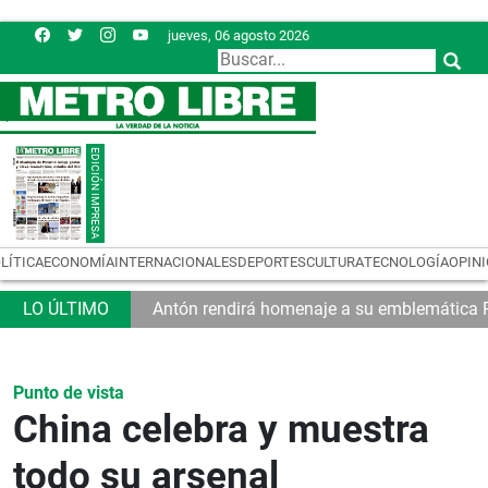
jueves, 06 agosto 2026
LÍTICA
ECONOMÍA
INTERNACIONALES
DEPORTES
CULTURA
TECNOLOGÍA
OPIN
tan a las MiPymes
Antón rendirá homenaje a su emblemática P
Punto de vista
China celebra y muestra
todo su arsenal