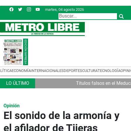
martes, 04 agosto 2026
LÍTICA
ECONOMÍA
INTERNACIONALES
DEPORTES
CULTURA
TECNOLOGÍA
OPIN
Títulos falsos en el Meduc
Opinión
El sonido de la armonía y
el afilador de Tijeras