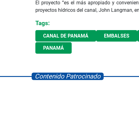
El proyecto “es el más apropiado y conveniente
proyectos hídricos del canal, John Langman, en
Tags:
CANAL DE PANAMÁ
EMBALSES
PANAMÁ
Contenido Patrocinado
orld
Albrook Bowling
Space Playworl