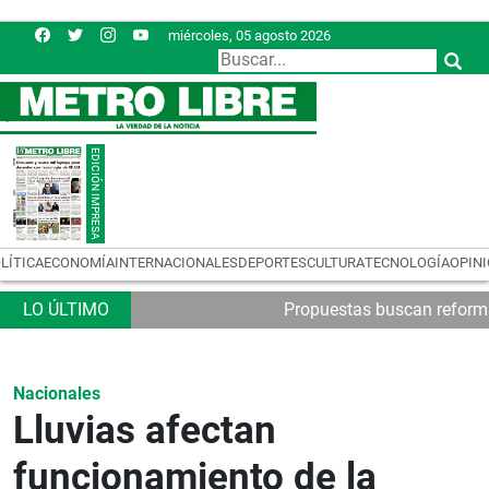
miércoles, 05 agosto 2026
LÍTICA
ECONOMÍA
INTERNACIONALES
DEPORTES
CULTURA
TECNOLOGÍA
OPIN
Propuestas buscan reformas
Nacionales
Lluvias afectan
funcionamiento de la