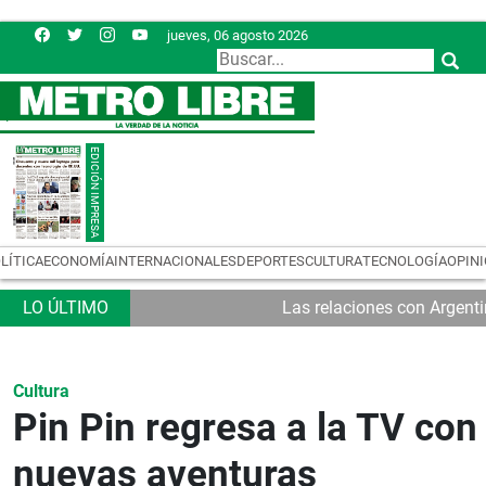
jueves, 06 agosto 2026
LÍTICA
ECONOMÍA
INTERNACIONALES
DEPORTES
CULTURA
TECNOLOGÍA
OPIN
Las relaciones con Argent
Cultura
Pin Pin regresa a la TV con
nuevas aventuras