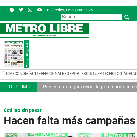
miércoles, 05 agosto 2026
LÍTICA
ECONOMÍA
INTERNACIONALES
DEPORTES
CULTURA
TECNOLOGÍA
OPIN
emas logísticos
Presenta una guía sencilla para sanar la rel
Cotilleo sin pesar
Hacen falta más campañas