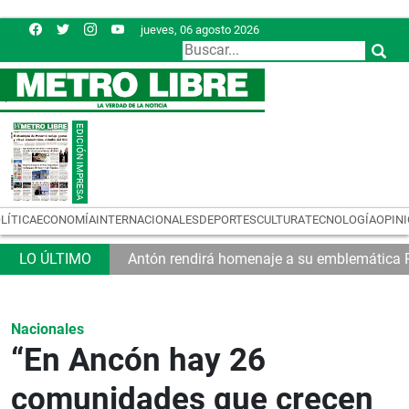
jueves, 06 agosto 2026
LÍTICA
ECONOMÍA
INTERNACIONALES
DEPORTES
CULTURA
TECNOLOGÍA
OPIN
tan a las MiPymes
Antón rendirá homenaje a su emblemática P
Nacionales
“En Ancón hay 26
comunidades que crecen