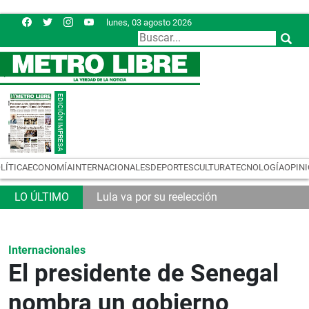
lunes, 03 agosto 2026
LÍTICA
ECONOMÍA
INTERNACIONALES
DEPORTES
CULTURA
TECNOLOGÍA
OPIN
Lula va por su reelección
Internacionales
El presidente de Senegal
nombra un gobierno