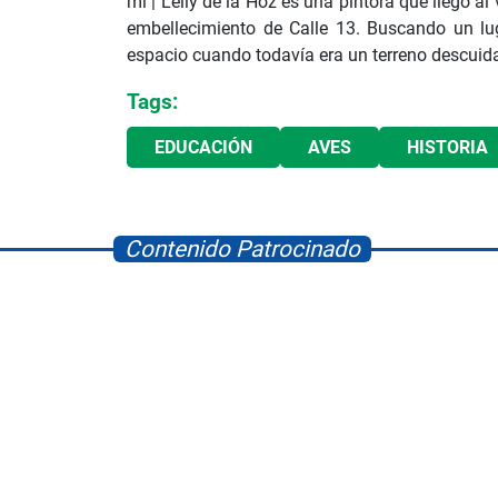
ml |
Leily de la Hoz es una pintora que llegó a
embellecimiento de Calle 13. Buscando un lug
espacio cuando todavía era un terreno descuid
Tags:
EDUCACIÓN
AVES
HISTORIA
Contenido Patrocinado
Space Playworld
Albrook Bowling