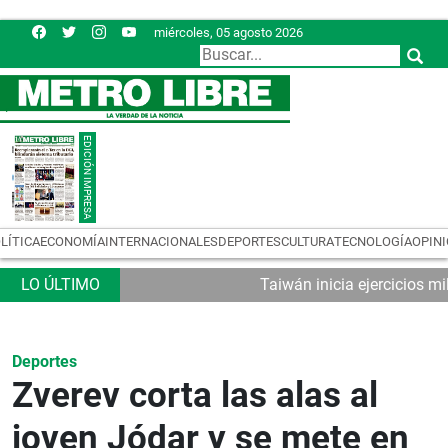
miércoles, 05 agosto 2026
LÍTICA
ECONOMÍA
INTERNACIONALES
DEPORTES
CULTURA
TECNOLOGÍA
OPIN
Taiwán inicia ejercicios mi
Deportes
Zverev corta las alas al
joven Jódar y se mete en