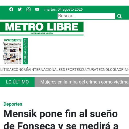
martes, 04 agosto 2026
LÍTICA
ECONOMÍA
INTERNACIONALES
DEPORTES
CULTURA
TECNOLOGÍA
OPIN
tributario
Mujeres en la mira del crimen como víctim
Deportes
Mensik pone fin al sueño
de Fonseca y se medirá a