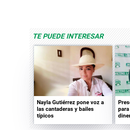
Albrook Bowling
Space Playworld
TE PUEDE INTERESAR
Nayla Gutiérrez pone voz a
Pres
las cantaderas y bailes
para
típicos
dine