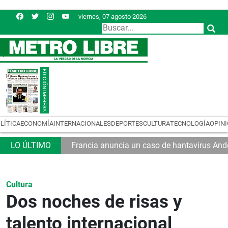
viernes, 07 agosto 2026
LÍTICA
ECONOMÍA
INTERNACIONALES
DEPORTES
CULTURA
TECNOLOGÍA
OPIN
Francia anuncia un caso de hantavirus And
Cultura
Dos noches de risas y
talento internacional