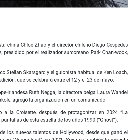
sta china Chloé Zhao y el director chileno Diego Céspedes
s, presidido por el realizador surcoreano Park Chan-wook,
eco Stellan Skarsgard y el guionista habitual de Ken Loach,
dición, que se celebrará entre el 12 y el 23 de mayo.
íope-irlandesa Ruth Negga, la directora belga Laura Wandel
ankolé, agregó la organización en un comunicado.
o a la Croisette, después de protagonizar en 2024 “La
s pantallas de esta estrella de los años 1990 (“Ghost”).
o de los nuevos talentos de Hollywood, desde que ganó el
ión con “Nomadland”, en 2021. Suya es también la reciente