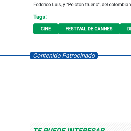
Federico Luis, y “Pelotón trueno”, del colombi
Tags:
CINE
FESTIVAL DE CANNES
D
Contenido Patrocinado
d
Albrook Bowling
Space Playworld
TE PUEDE INTERESAR