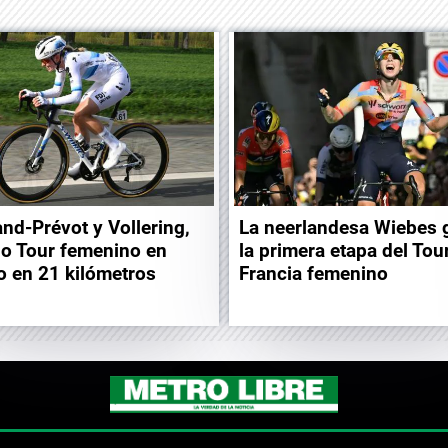
and-Prévot y Vollering,
La neerlandesa Wiebes 
o Tour femenino en
la primera etapa del Tou
o en 21 kilómetros
Francia femenino