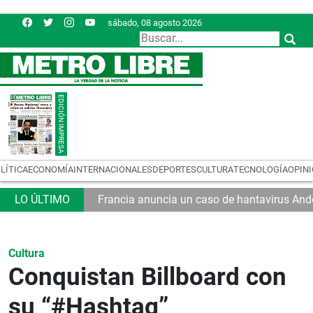
sábado, 08 agosto 2026
LÍTICA
ECONOMÍA
INTERNACIONALES
DEPORTES
CULTURA
TECNOLOGÍA
OPIN
Francia anuncia un caso de hantavirus And
Cultura
Conquistan Billboard con
su “#Hashtag”