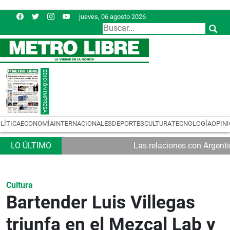
jueves, 06 agosto 2026
LÍTICA
ECONOMÍA
INTERNACIONALES
DEPORTES
CULTURA
TECNOLOGÍA
OPIN
Las relaciones con Argent
Cultura
Bartender Luis Villegas
triunfa en el Mezcal Lab y