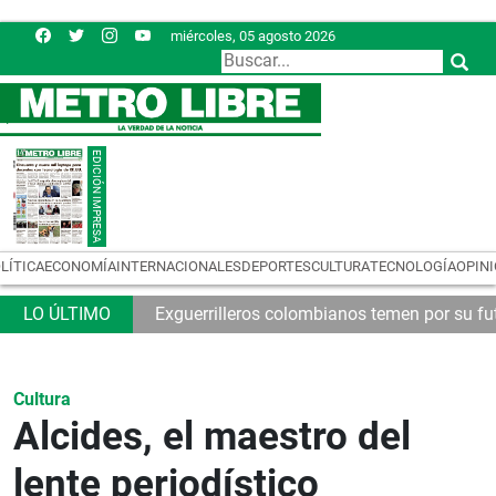
miércoles, 05 agosto 2026
LÍTICA
ECONOMÍA
INTERNACIONALES
DEPORTES
CULTURA
TECNOLOGÍA
OPIN
nda
Exguerrilleros colombianos temen por su fu
Cultura
Alcides, el maestro del
lente periodístico