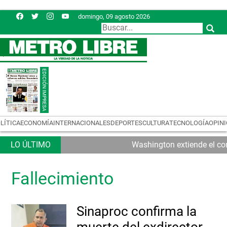
domingo, 09 agosto 2026
LÍTICA
ECONOMÍA
INTERNACIONALES
DEPORTES
CULTURA
TECNOLOGÍA
OPIN
Washington extiende el con
Fallecimiento
Sinaproc confirma la
muerte del exdirector