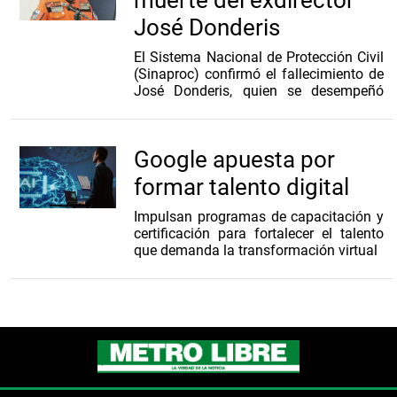
José Donderis
El Sistema Nacional de Protección Civil
(Sinaproc) confirmó el fallecimiento de
José Donderis, quien se desempeñó
como director general de la institución
durante el período 2014–2019.
Google apuesta por
A través de un mensaje oficial, el
Sinaproc lamentó la muerte de
formar talento digital
Donderis y expresó sus condolencias a
sus familiares, amigos y allegados.
Impulsan programas de capacitación y
certificación para fortalecer el talento
De acuerdo con la información oficial,
que demanda la transformación virtual
Donderis falleció la noche del viernes 7
de agosto, aproximadamente a las
11:00 p.m., en el Hospital Regional Dr.
Rafael Hernández, ubicado en la
provincia de Chiriquí.
Durante su gestión al frente del
Sinaproc, Donderis estuvo al frente de
la
...