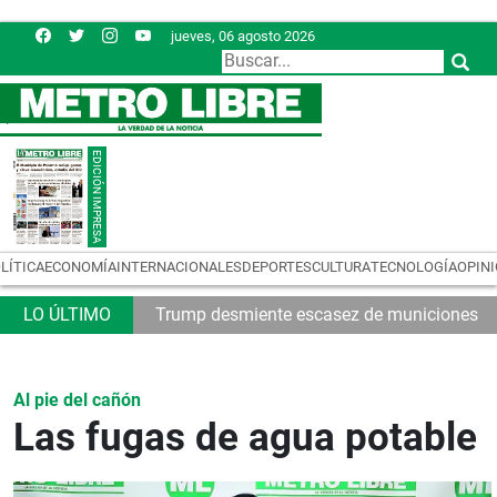
jueves, 06 agosto 2026
LÍTICA
ECONOMÍA
INTERNACIONALES
DEPORTES
CULTURA
TECNOLOGÍA
OPIN
32
Trump desmiente escasez de municiones
Al pie del cañón
Las fugas de agua potable