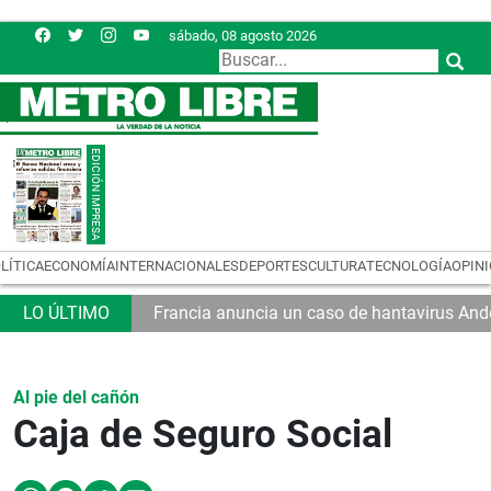
sábado, 08 agosto 2026
LÍTICA
ECONOMÍA
INTERNACIONALES
DEPORTES
CULTURA
TECNOLOGÍA
OPIN
Francia anuncia un caso de hantavirus And
Al pie del cañón
Caja de Seguro Social