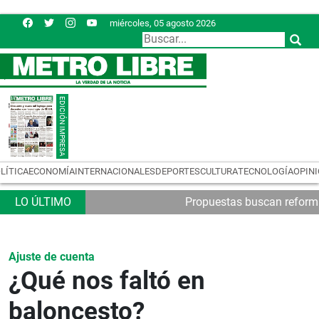
miércoles, 05 agosto 2026
LÍTICA
ECONOMÍA
INTERNACIONALES
DEPORTES
CULTURA
TECNOLOGÍA
OPIN
Propuestas buscan reformas
Ajuste de cuenta
¿Qué nos faltó en
baloncesto?