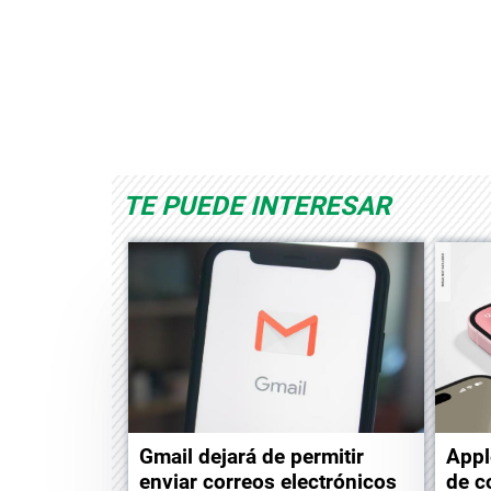
Albrook Bowling
Space Playworld
TE PUEDE INTERESAR
Gmail dejará de permitir
Appl
enviar correos electrónicos
de c