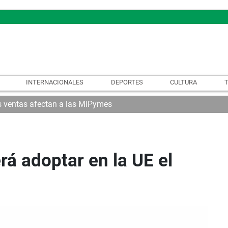
INTERNACIONALES
DEPORTES
CULTURA
as ventas afectan a las MiPymes
á adoptar en la UE el