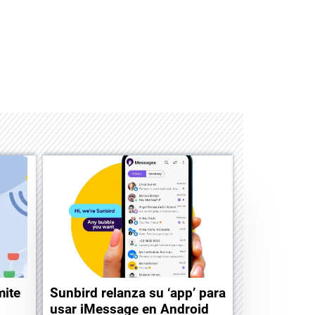
Albrook Bowling
mite
Sunbird relanza su ‘app’ para
usar iMessage en Android