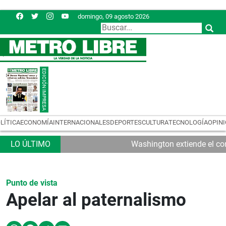
domingo, 09 agosto 2026
LÍTICA
ECONOMÍA
INTERNACIONALES
DEPORTES
CULTURA
TECNOLOGÍA
OPIN
Washington extiende el con
Punto de vista
Apelar al paternalismo