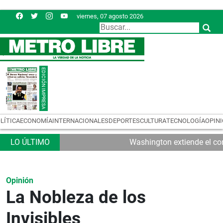
viernes, 07 agosto 2026
LÍTICA
ECONOMÍA
INTERNACIONALES
DEPORTES
CULTURA
TECNOLOGÍA
OPIN
Washington extiende el con
Opinión
La Nobleza de los
Invisibles