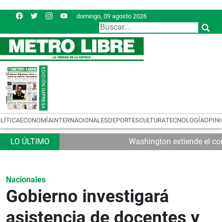
domingo, 09 agosto 2026
LÍTICA
ECONOMÍA
INTERNACIONALES
DEPORTES
CULTURA
TECNOLOGÍA
OPIN
Washington extiende el con
Nacionales
Gobierno investigará
asistencia de docentes y