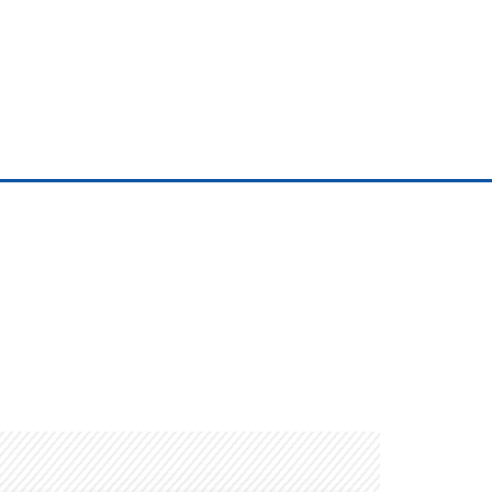
Space Playworld
Albrook Bowling