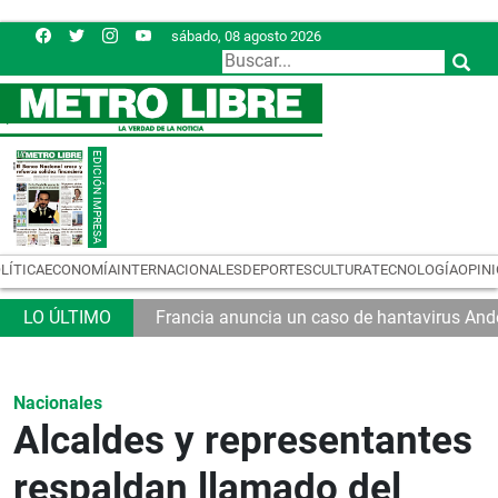
sábado, 08 agosto 2026
LÍTICA
ECONOMÍA
INTERNACIONALES
DEPORTES
CULTURA
TECNOLOGÍA
OPIN
Francia anuncia un caso de hantavirus And
Nacionales
Alcaldes y representantes
respaldan llamado del