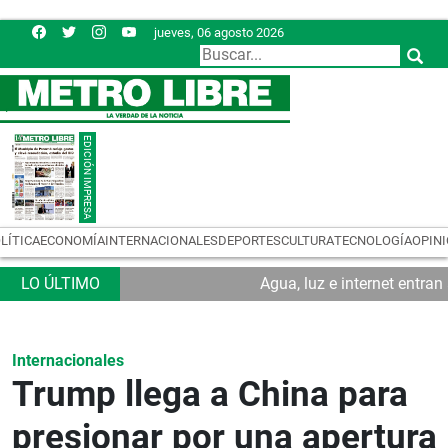
jueves, 06 agosto 2026
LÍTICA
ECONOMÍA
INTERNACIONALES
DEPORTES
CULTURA
TECNOLOGÍA
OPIN
Agua, luz e internet entra
Internacionales
Trump llega a China para
presionar por una apertura