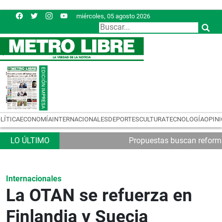
miércoles, 05 agosto 2026
LÍTICA
ECONOMÍA
INTERNACIONALES
DEPORTES
CULTURA
TECNOLOGÍA
OPIN
Propuestas buscan reformas
Internacionales
La OTAN se refuerza en
Finlandia y Suecia