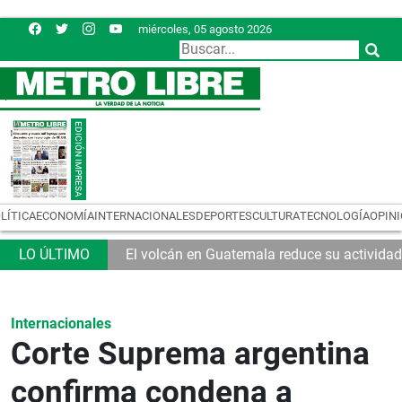
miércoles, 05 agosto 2026
LÍTICA
ECONOMÍA
INTERNACIONALES
DEPORTES
CULTURA
TECNOLOGÍA
OPIN
El volcán en Guatemala reduce su actividad
Internacionales
Corte Suprema argentina
confirma condena a