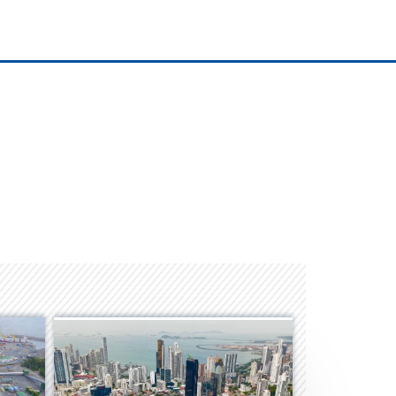
Space Playworld
Albrook Bowling