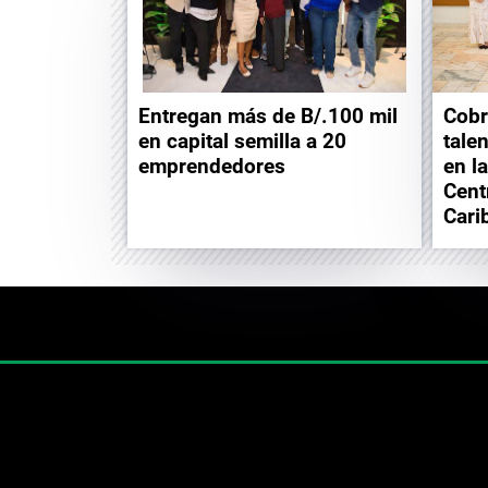
Entregan más de B/.100 mil
Cobr
en capital semilla a 20
tale
emprendedores
en l
Cent
Cari