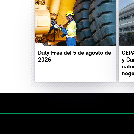
Duty Free del 5 de agosto de
CEPA
2026
y Ca
natu
nego