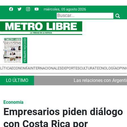
miércoles, 05 agosto 2026
LÍTICA
ECONOMÍA
INTERNACIONALES
DEPORTES
CULTURA
TECNOLOGÍA
OPIN
Las relaciones con Argent
Economía
Empresarios piden diálogo
con Costa Rica por