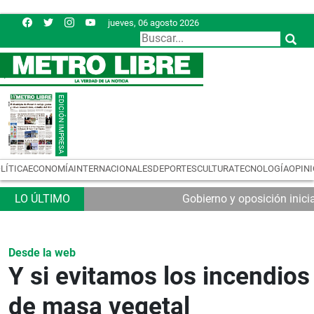
jueves, 06 agosto 2026
LÍTICA
ECONOMÍA
INTERNACIONALES
DEPORTES
CULTURA
TECNOLOGÍA
OPIN
Gobierno y oposición inic
Desde la web
Y si evitamos los incendios
de masa vegetal