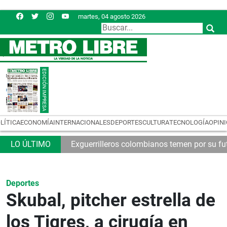
martes, 04 agosto 2026
LÍTICA
ECONOMÍA
INTERNACIONALES
DEPORTES
CULTURA
TECNOLOGÍA
OPIN
nda
Exguerrilleros colombianos temen por su fu
Deportes
Skubal, pitcher estrella de
los Tigres, a cirugía en