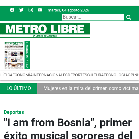
martes, 04 agosto 2026
LÍTICA
ECONOMÍA
INTERNACIONALES
DEPORTES
CULTURA
TECNOLOGÍA
OPIN
tributario
Mujeres en la mira del crimen como víctim
Deportes
"I am from Bosnia", primer
éxito musical sorpresa del