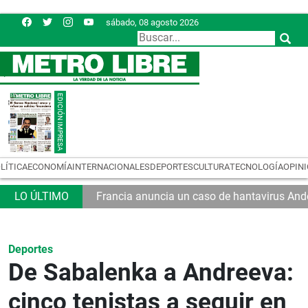
sábado, 08 agosto 2026
LÍTICA
ECONOMÍA
INTERNACIONALES
DEPORTES
CULTURA
TECNOLOGÍA
OPIN
Francia anuncia un caso de hantavirus And
Deportes
De Sabalenka a Andreeva:
cinco tenistas a seguir en