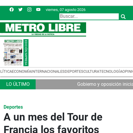
viernes, 07 agosto 2026
LÍTICA
ECONOMÍA
INTERNACIONALES
DEPORTES
CULTURA
TECNOLOGÍA
OPIN
Gobierno y oposición inic
Deportes
A un mes del Tour de
Francia los favoritos