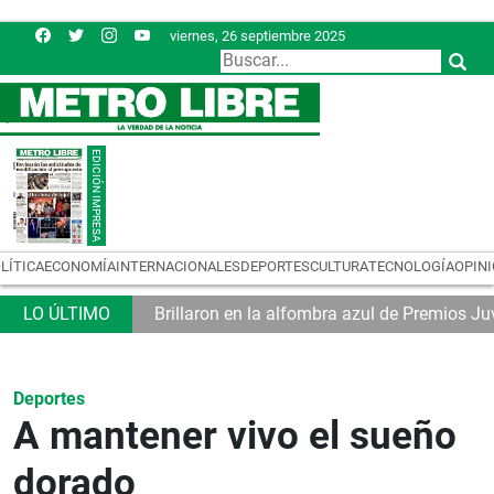
viernes, 26 septiembre 2025
LÍTICA
ECONOMÍA
INTERNACIONALES
DEPORTES
CULTURA
TECNOLOGÍA
OPIN
co
Brillaron en la alfombra azul de Premios J
Deportes
A mantener vivo el sueño
dorado