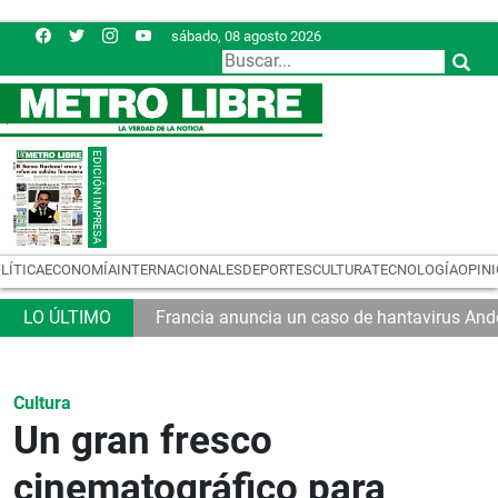
sábado, 08 agosto 2026
LÍTICA
ECONOMÍA
INTERNACIONALES
DEPORTES
CULTURA
TECNOLOGÍA
OPIN
Francia anuncia un caso de hantavirus And
Cultura
Un gran fresco
cinematográfico para