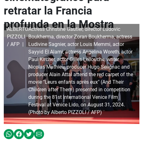
retratar la Francia
profunda en la Mostra
ALBERTO
Actress Christine Gautier, director Ludovic
PIZZOLI
Boukherma, director Zoran Boukherma, actress
/ AFP
Ludivine Sagnier, actor Louis Memmi, actor
Sayyid El Alami, actress Angelina Woreth, actor
Paul Kircher, actor Gilles Lellouche, writer
Nicolas Mathieu, producer Hugo Sélignac and
producer Alain Attal attend the red carpet of the
movie "Leurs enfants après eux" (And Their
Children after Them) presented in competition
during the 81st International Venice Film
Festival at Venice Lido, on August 31, 2024.
(Photo by Alberto PIZZOLI / AFP)