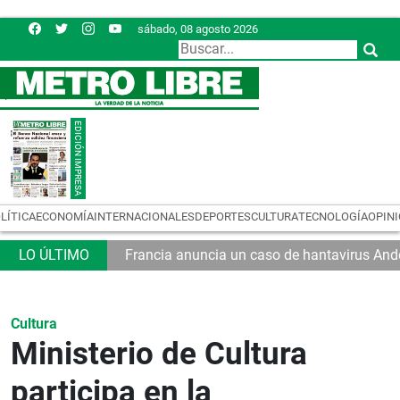
sábado, 08 agosto 2026
LÍTICA
ECONOMÍA
INTERNACIONALES
DEPORTES
CULTURA
TECNOLOGÍA
OPIN
Francia anuncia un caso de hantavirus And
Cultura
Ministerio de Cultura
participa en la