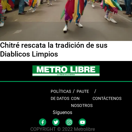
Chitré rescata la tradición de sus
Diablicos Limpios
POLÍTICAS
PAUTE
DE DATOS
CON
CONTÁCTENOS
NOSOTROS
Síguenos
COPYRIGHT © 2022 Metrolibre