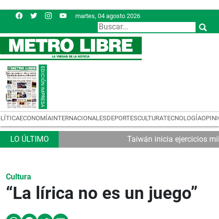
martes, 04 agosto 2026
LÍTICA
ECONOMÍA
INTERNACIONALES
DEPORTES
CULTURA
TECNOLOGÍA
OPIN
Taiwán inicia ejercicios mi
Cultura
“La lírica no es un juego”